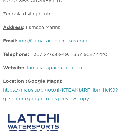
NAPA SEA CRUISES LTD
Zenobia diving centre
Address
:
Larnaca Marina
Email
:
info@larnacanapacruises.com
Telephone
:
+357 24656949, +357 96822220
Website
:
larnacanapacruises.com
Location (Google Maps)
:
https://maps.app.goo.gl/KTEAKbtRFHbmiHeK9?
g_st=com.google.maps.preview.copy