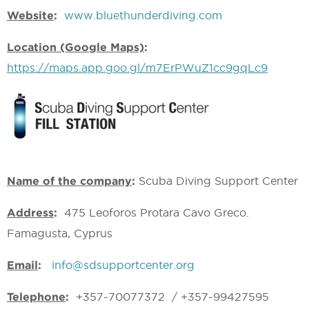
Website
:
www.bluethunderdiving.com
Location (Google Maps)
:
https://maps.app.goo.gl/m7ErPWuZ1cc9gqLc9
Name of the company
:
Scuba Diving Support Center
Address
:
475 Leoforos Protara Cavo Greco.
Famagusta, Cyprus
Email
:
info@sdsupportcenter.org
Telephone
:
+357-70077372 / +357-99427595