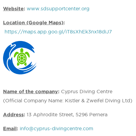
Website
:
www.sdsupportcenter.org
Location (Google Maps)
:
https://maps.app.goo.gl/iT8sXhEk3nx18diJ7
Name of the company
:
Cyprus Diving Centre
(Official Company Name: Kistler & Zweifel Diving Ltd)
Address
:
13 Aphrodite Street, 5296 Pernera
Email
:
info@cyprus-divingcentre.com