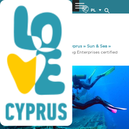
PL
You are here:
Home
»
Discover Cyprus
»
Sun & Sea
»
Diving
»
Diving Useful Info
»
Diving Enterprises certified
with the ISO 24803