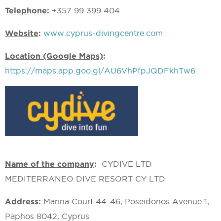
Telephone
:
+357 99 399 404
Website
:
www.cyprus-divingcentre.com
Location (Google Maps)
:
https://maps.app.goo.gl/AU6VhPfpJQDFkhTw6
Name of the company
:
CYDIVE LTD
MEDITERRANEO DIVE RESORT CY LTD
Address
:
Marina Court 44-46, Poseidonos Avenue 1,
Paphos 8042, Cyprus