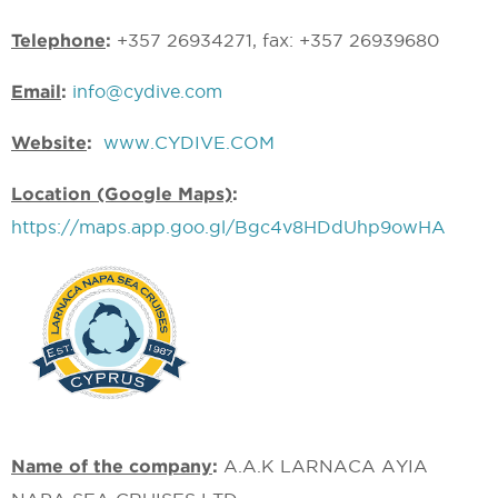
Telephone
:
+357 26934271, fax: +357 26939680
Email
:
info@cydive.com
Website
:
www.CYDIVE.COM
Location (Google Maps)
:
https://maps.app.goo.gl/Bgc4v8HDdUhp9owHA
Name of the company
:
A.A.K LARNACA AYIA