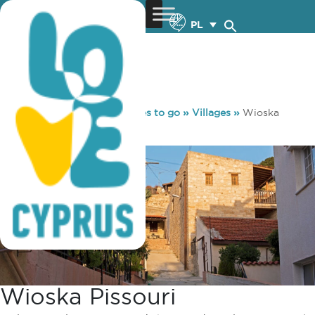
PL
You are here:
Home
»
Places to go
»
Villages
»
Wioska
Pissouri
Wioska Pissouri