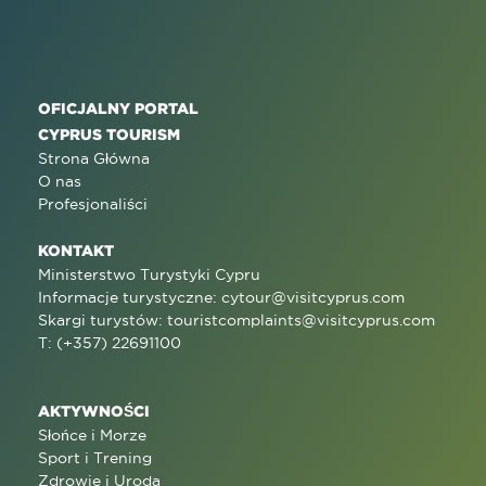
OFICJALNY PORTAL
CYPRUS TOURISM
Strona Główna
O nas
Profesjonaliści
KONTAKT
Ministerstwo Turystyki Cypru
Informacje turystyczne:
cytour@visitcyprus.com
Skargi turystów:
touristcomplaints@visitcyprus.com
T: (+357) 22691100
AKTYWNOŚCI
Słońce i Morze
Sport i Trening
Zdrowie i Uroda