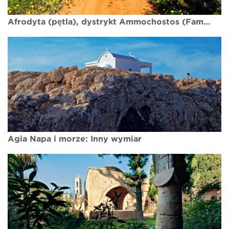
Afrodyta (pętla), dystrykt Ammochostos (Famagusta), szlak przyrodniczy w Narodowym Parku Leśnym Cape Gkreko Agia Napa
Agia Napa i morze: Inny wymiar