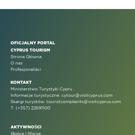
OFICJALNY PORTAL
CYPRUS TOURISM
Strona Główna
O nas
Profesjonaliści
KONTAKT
Ministerstwo Turystyki Cypru
Informacje turystyczne:
cytour@visitcyprus.com
Skargi turystów:
touristcomplaints@visitcyprus.com
T: (+357) 22691100
AKTYWNOŚCI
Słońce i Morze