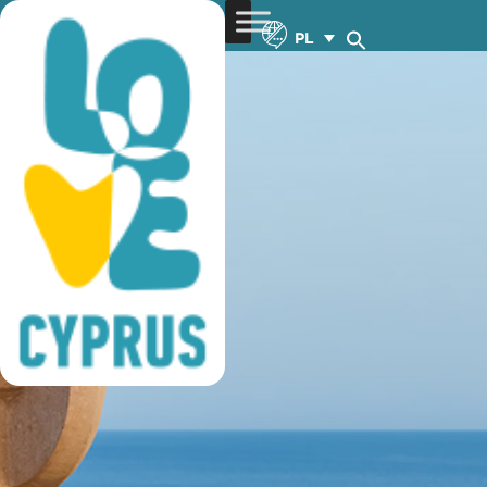
ammochostos
PL