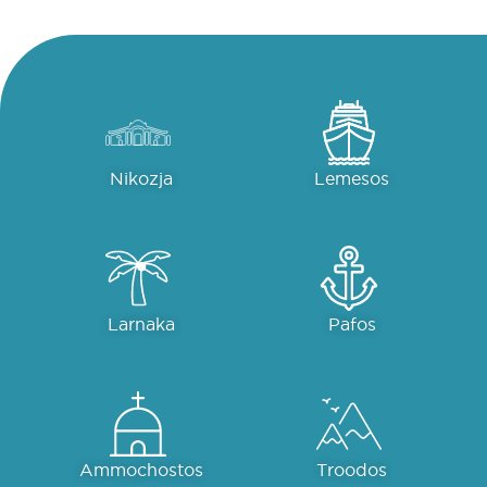
Nikozja
Lemesos
Larnaka
Pafos
Ammochostos
Troodos