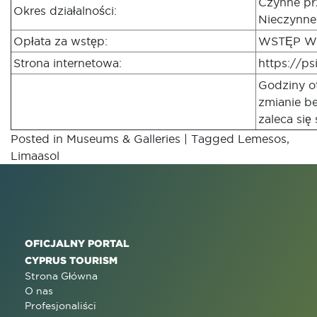
Czynne prz
Okres działalności:
Nieczynne
Opłata za wstęp:
WSTĘP 
Strona internetowa:
https://psi
Godziny ot
zmianie b
zaleca się
Posted in
Museums & Galleries
|
Tagged
Lemesos
,
Limaasol
OFICJALNY PORTAL
CYPRUS TOURISM
Strona Główna
O nas
Profesjonaliści