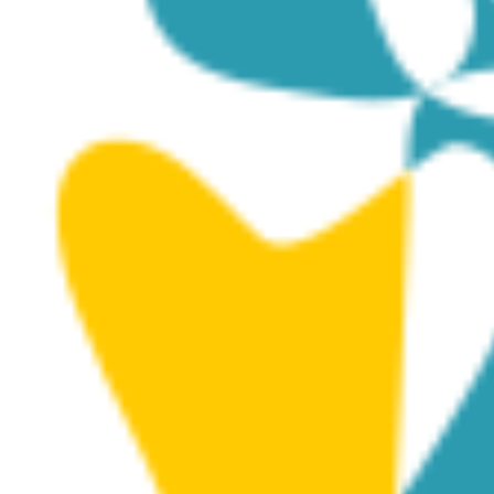
Galeria Sztuki „PSI
Foundation”
Posted on
July 9, 2024
|
by
cconstantinou
|
Leave
a Comment
Fundacja PSI, organizacja non-profit z siedzibą w
Limassol, została powołana z misją wspierania i