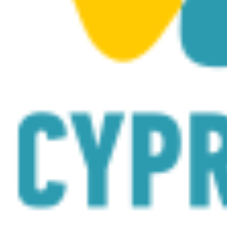
rozwijania dynamicznie rozwijającej się sceny
artystycznej Cypru. Kluczowym elementem jej
działalności jest promocja sztuki współczesnej
pozostającej w dialogu z technologią. Poprzez
starannie kuratorowane wystawy, projekty
realizowane we współpracy z partnerami, a także
kreatywne warsztaty i spotkania, Fundacja dąży do
przełamywania utartych schematów myślenia o
relacji między sztuką a technologią, inspirując
odbiorców do odkrywania nowych obszarów
twórczych możliwości. W ramach swojego
zaangażowania w promocję bogatego dziedzictwa
sztuki cypryjskiej Fundacja z dumą wspierała
Pawilon Narodowy Cypru podczas 60. Biennale w
Wenecji oraz była gospodarzem wydarzenia
networkingowego zorganizowanego we współpracy
z European Media Art Platform (EMAP) i NeMe Arts
Centre.