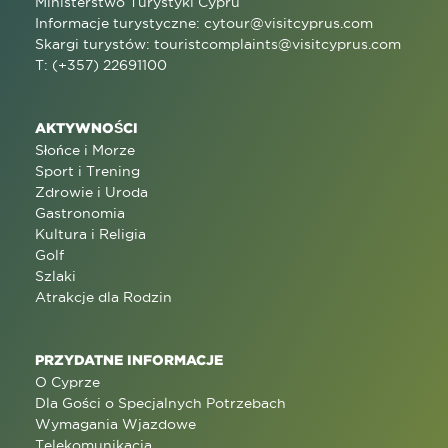
Ministerstwo Turystyki Cypru
Informacje turystyczne:
cytour@visitcyprus.com
Skargi turystów:
touristcomplaints@visitcyprus.com
T: (+357) 22691100
AKTYWNOŚCI
Słońce i Morze
Sport i Trening
Zdrowie i Uroda
Gastronomia
Kultura i Religia
Golf
Szlaki
Atrakcje dla Rodzin
PRZYDATNE INFORMACJE
O Cyprze
Dla Gości o Specjalnych Potrzebach
Wymagania Wjazdowe
Telekomunikacja