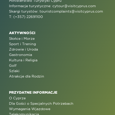
Ministerstwo Turystyki Cypru
Informacje turystyczne:
cytour@visitcyprus.com
Skargi turystów:
touristcomplaints@visitcyprus.com
T: (+357) 22691100
AKTYWNOŚCI
Słońce i Morze
Sport i Trening
Zdrowie i Uroda
Gastronomia
Kultura i Religia
Golf
Szlaki
Atrakcje dla Rodzin
PRZYDATNE INFORMACJE
O Cyprze
Dla Gości o Specjalnych Potrzebach
Wymagania Wjazdowe
Telekomunikacja