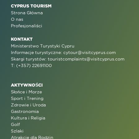
CYPRUS TOURISM
Strona Główna
O nas
Profesjonaliści
KONTAKT
Ministerstwo Turystyki Cypru
Informacje turystyczne:
cytour@visitcyprus.com
Skargi turystów:
touristcomplaints@visitcyprus.com
T: (+357) 22691100
AKTYWNOŚCI
Słońce i Morze
Sport i Trening
Zdrowie i Uroda
Gastronomia
Kultura i Religia
Golf
Szlaki
Atrakcje dla Rodzin