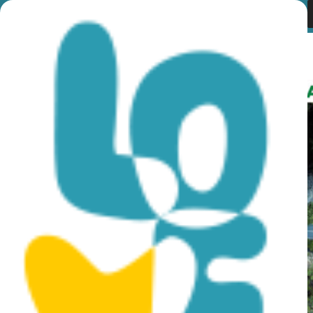
Month:
October
2022