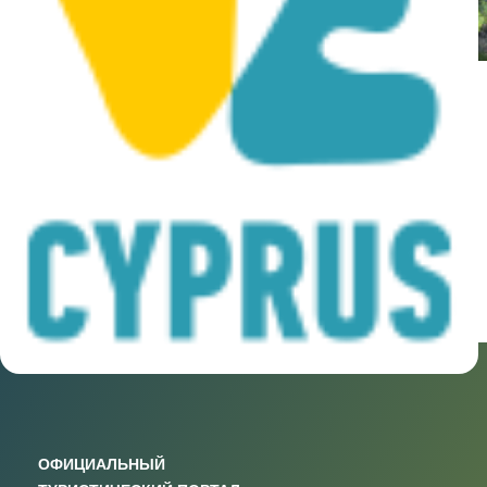
Travel Planner –
Hungarian (pdf)
Posted on
October 4, 2022
|
by
cconstantinou
|
Leave a Comment
Posted in
Media
ОФИЦИАЛЬНЫЙ