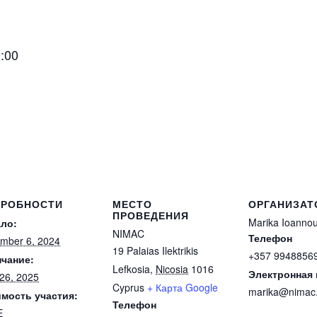
:00
ДРОБНОСТИ
МЕСТО
ОРГАНИЗАТ
ПРОВЕДЕНИЯ
Marika Ioanno
ло:
NIMAC
Телефон
mber 6, 2024
19 Palaias Ilektrikis
+357 9948856
чание:
Lefkosia
,
Nicosia
1016
Электронная 
 26, 2025
Cyprus
+ Карта Google
marika@nimac
мость участия:
Телефон
E