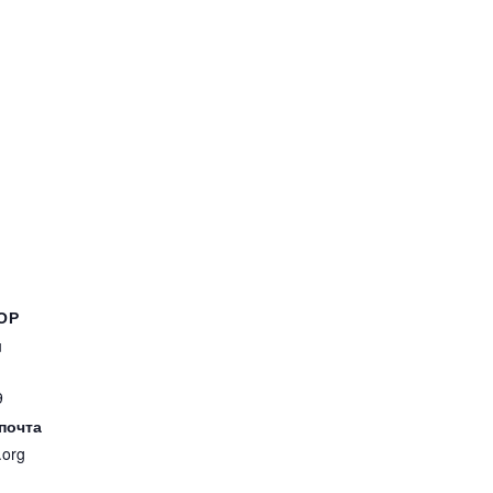
ОР
u
9
почта
.org