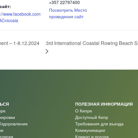
+357 22797400
сайт:
Посмотреть Место
s://www.facebook.com
проведения сайт
ACnicosia
ent – 1-8.12.2024
3rd International Coastal Rowing Beach S
ТЬСЯ
ПОЛЕЗНАЯ ИНФОРМАЦИЯ
оре
О Кипре
нировки
Доступный Кипр
Оздоровление
Требования для въезда
ки
Коммуникации
Религия
Климат и погода