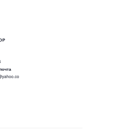
ОР
6
почта
@yahoo.co