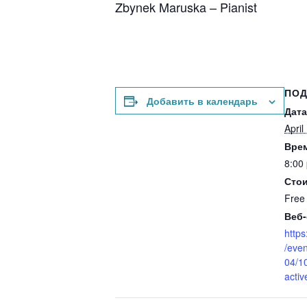
Zbynek Maruska – Pianist
ПО
Добавить в календарь
Дата
April
Вре
8:00
Стои
Free
Веб-
http
/eve
04/1
acti