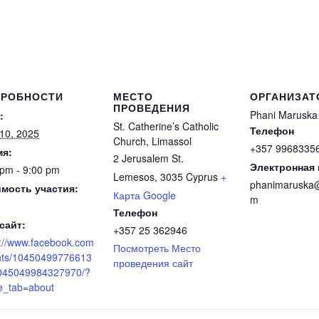
ДРОБНОСТИ
МЕСТО
ОРГАНИЗАТ
ПРОВЕДЕНИЯ
Phani Maruska
:
St. Catherine’s Catholic
Телефон
 10, 2025
Church, Limassol
+357 9968335
мя:
2 Jerusalem St.
Электронная 
 pm - 9:00 pm
Lemesos
,
3035
Cyprus
+
phanimaruska
мость участия:
Карта Google
m
Телефон
сайт:
+357 25 362946
s://www.facebook.com
Посмотреть Место
nts/10450499776613
проведения сайт
045049984327970/?
ve_tab=about