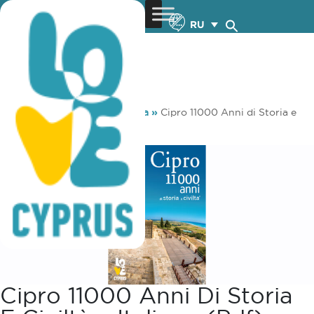
RU
You are here:
Home
»
Media
»
Cipro 11000 Anni di Storia e
Civiltà – Italiano (pdf)
Cipro 11000 Anni Di Storia