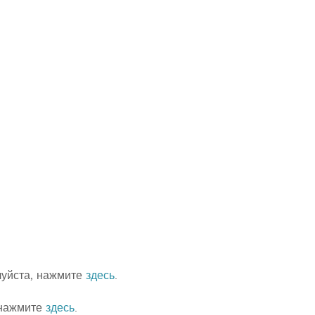
луйста, нажмите
здесь
.
 нажмите
здесь
.