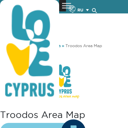
RU
You are here:
Home
»
Media
»
Troodos Area Map
Troodos Area Map