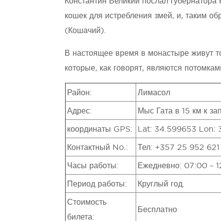
Константин Великий послал губернатора 
кошек для истребления змей, и, таким о
(Кошачий).
В настоящее время в монастыре живут т
которые, как говорят, являются потомками
Район:
Лимасол
Адрес:
Мыс Гата в 15 км к за
координаты GPS:
Lat: 34.599653 Lon: 
Контактный No.:
Тел: +357 25 952 621
Часы работы:
Ежедневно: 07:00 – 12
Период работы:
Круглый год.
Стоимость
Бесплатно
билета: