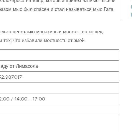
Калокероса на Кипр, который привез на мыс тысячи
бразом мыс был спасен и стал называться мыс Гата
олько несколько монахинь и множество кошек,
 тех, что избавили местность от змей.
паду от Лимасола
32.987017
:00 / 14:00 – 17:00