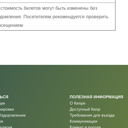
 стоимость билетов могут быть изменены без
домления. Посетителям рекомендуется проверить
осещением.
ТЬСЯ
ПОЛЕЗНАЯ ИНФОРМАЦИЯ
оре
О Кипре
нировки
Доступный Кипр
Оздоровление
Требования для въезда
ки
Коммуникации
Религия
Климат и погода