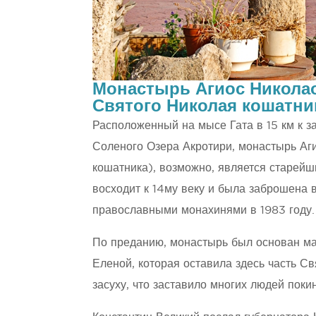
Монастырь Агиос Николао
Святого Николая кошатни
Расположенный на мысе Гата в 15 км к з
Соленого Озера Акротири, монастырь Аги
кошатника), возможно, является старей
восходит к 14му веку и была заброшена 
православными монахинями в 1983 году.
По преданию, монастырь был основан ма
Еленой, которая оставила здесь часть Св
засуху, что заставило многих людей поки