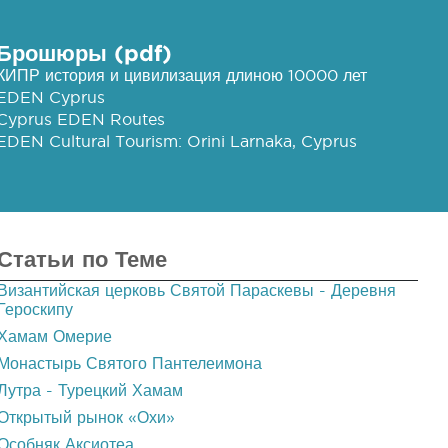
Брошюры (pdf)
КИПР история и цивилизация длиною 10000 лет
EDEN Cyprus
Cyprus EDEN Routes
EDEN Cultural Tourism: Orini Larnaka, Cyprus
Статьи по Теме
Византийская церковь Святой Параскевы - Деревня
Героскипу
Хамам Омерие
Монастырь Святого Пантелеимона
Лутра - Турецкий Хамам
Открытый рынок «Охи»
Особняк Аксиотеа