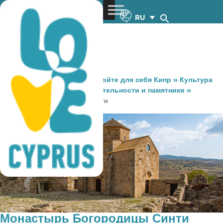
RU
You are here:
Home
»
Откройте для себя Кипр
»
Культура
и Религия
»
Достопримечательности и памятники
»
Монастырь Богородицы Синти
Монастырь Богородицы Синти