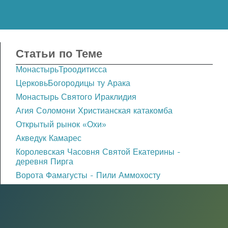
Статьи по Теме
МонастырьТроодитисса
ЦерковьБогородицы ту Арака
Монастырь Святого Ираклидия
Агия Соломони Христианская катакомба
Открытый рынок «Охи»
Акведук Камарес
Королевская Часовня Святой Екатерины -
деревня Пирга
Ворота Фамагусты - Пили Аммохосту