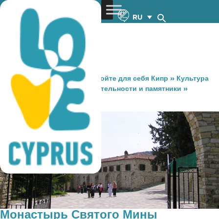
RU
You are here:
Home
»
Откройте для себя Кипр
»
Культура
и Религия
»
Достопримечательности и памятники
»
Монастырь Святого Мины
Монастырь Святого Мины