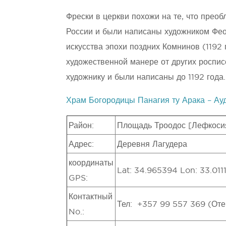
Фрески в церкви похожи на те, что преоб
России и были написаны художником Фео
искусства эпохи поздних Комнинов (1192 
художественной манере от других роспис
художнику и были написаны до 1192 года.
Храм Богородицы Панагия ту Арака – Ау
Район:
Площадь Троодос [Лефкосия
Адрес:
Деревня Лагудера
координаты
Lat: 34.965394 Lon: 33.011
GPS:
Контактный
Тел: +357 99 557 369 (Оте
No.: