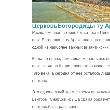
ЦерковьБогородицы ту А
Расположенная в горной местности Пицил
века Богородицы ту Арака внесена в сп
одной из наиболее важных византийских 
Когда-то принадлежавшая монастырю, це
века, когда на Кипре процветала монаше
19го века, а сегодня от нее осталось ли
церковь.
Это однонефный храм с тремя арочными 
центром. Снаружи крыша храма образует 
церковь была расширена.