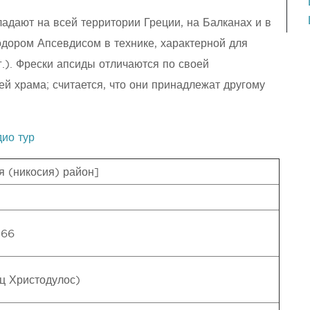
ладают на всей территории Греции, на Балканах и в
дором Апсевдисом в технике, характерной для
г.). Фрески апсиды отличаются по своей
ей храма; считается, что они принадлежат другому
дио тур
 (никосия) район]
166
ц Христодулос)