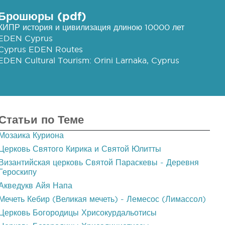
Брошюры (pdf)
КИПР история и цивилизация длиною 10000 лет
EDEN Cyprus
Cyprus EDEN Routes
EDEN Cultural Tourism: Orini Larnaka, Cyprus
Статьи по Теме
Мозаика Куриона
Церковь Святого Кирика и Святой Юлитты
Византийская церковь Святой Параскевы - Деревня
Героскипу
Акведукв Айя Напа
Мечеть Кебир (Великая мечеть) - Лемесос (Лимассол)
Церковь Богородицы Хрисокурдальотисы