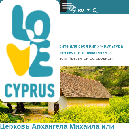
RU
You are here:
Home
»
Откройте для себя Кипр
»
Культура
и Религия
»
Достопримечательности и памятники
»
Церковь Архангела Михаила или Пресвятой Богородицы
Церковь Архангела Михаила или