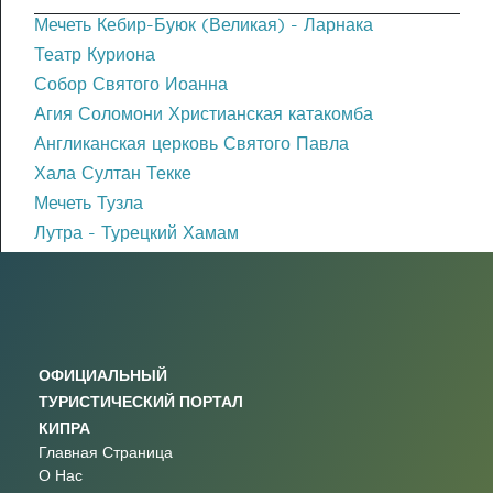
Мечеть Кебир-Буюк (Великая) - Ларнака
Театр Куриона
Собор Святого Иоанна
Агия Соломони Христианская катакомба
Англиканская церковь Святого Павла
Хала Султан Текке
Мечеть Тузла
Лутра - Турецкий Хамам
ОФИЦИАЛЬНЫЙ
ТУРИСТИЧЕСКИЙ ПОРТАЛ
КИПРА
Главная Страница
О Нас