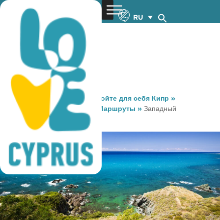
RU
You are here:
Home
»
Откройте для себя Кипр
»
Маршруты
»
Культурные Маршруты
»
Западный
Культурные маршруты