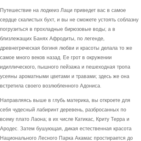
Путешествие на лодкеиз Лаци приведет вас в самое
сердце скалистых бухт, и вы не сможете устоять соблазну
погрузиться в прохладные бирюзовые воды; а в
близлежащих Банях Афродиты, по легенде,
древнегреческая богиня любви и красоты делала то же
самое много веков назад. Ее грот в окружении
идиллического, пышного пейзажа и пешеходная тропа
усеяны ароматными цветами и травами; здесь же она
встретила своего возлюбленного Адониса.
Направляясь выше в глубь материка, вы откроете для
себя чудесный лабиринт деревень, разбросанных по
всему плато Лаона; в их числе Катикас, Криту Терра и
Ародес. Затем бушующая, дикая естественная красота
Национального Лесного Парка Акамас простирается до