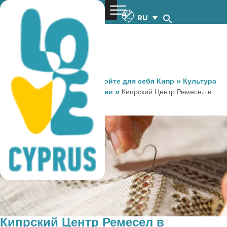
RU
You are here:
Home
»
Откройте для себя Кипр
»
Культура
и Религия
»
Музеи и Галереи
»
Кипрский Центр Ремесел в
Лефкосия (никосия)
Кипрский Центр Ремесел в