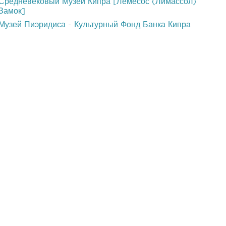
Средневековый Музей Кипра [Лемесос (Лимассол)
Замок]
Музей Пиэридиса - Культурный Фонд Банка Кипра