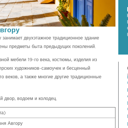
вгору
у занимает двухэтажное традиционное здание
влены предметы быта предыдущих поколений.
ной мебели 19-го века, костюмы, изделия из
ипрских художников-самоучек и бесценный
го веков, а также многие другие традиционные
й двор, водоем и колодец.
та)
вня Авгору