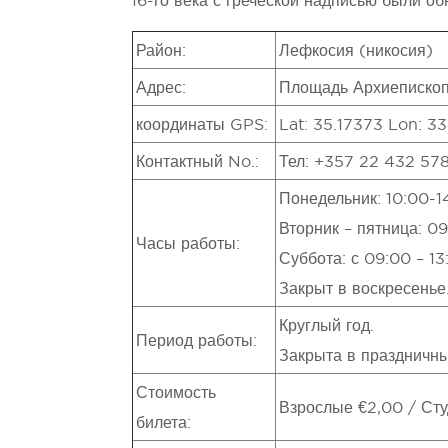
16-го века с греческой надписью были об
Район:
Лефкосия (никосия)
Адрес:
Площадь Архиепископ
координаты GPS:
Lat: 35.17373 Lon: 3
Контактный No.:
Тел: +357 22 432 578
Понедельник: 10:00-1
Вторник – пятница: 09
Часы работы:
Суббота: с 09:00 – 13
Закрыт в воскресенье
Круглый год.
Период работы:
Закрыта в праздничны
Стоимость
Взрослые €2,00 / Сту
билета: