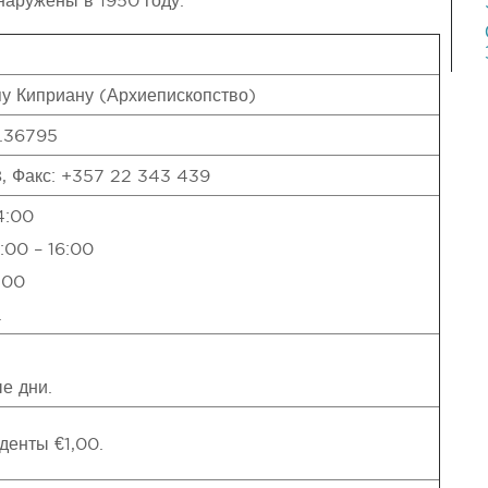
наружены в 1950 году.
у Киприану (Архиепископство)
3.36795
, Факс: +357 22 343 439
4:00
:00 – 16:00
:00
.
е дни.
денты €1,00.