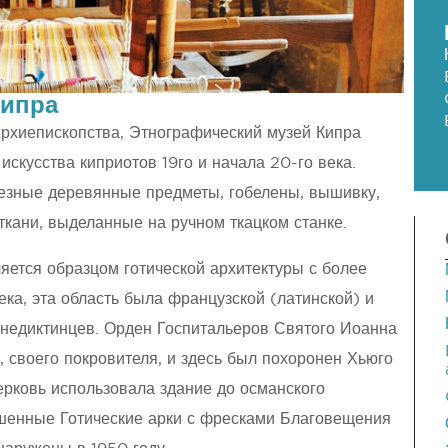
Кипра
рхиепископства, Этнографический музей Кипра
искусства киприотов 19го и начала 20-го века.
езные деревянные предметы, гобелены, вышивку,
ткани, выделанные на ручном ткацком станке.
ляется образцом готической архитектуры с более
ека, эта область была французской (латинской) и
енедиктинцев. Орден Госпитальеров Святого Иоанна
, своего покровителя, и здесь был похоронен Хьюго
 церковь использовала здание до османского
рашенные Готические арки с фресками Благовещения