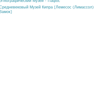
Этнографический Музей - Пафос
Средневековый Музей Кипра [Лемесос (Лимассол)
Замок]