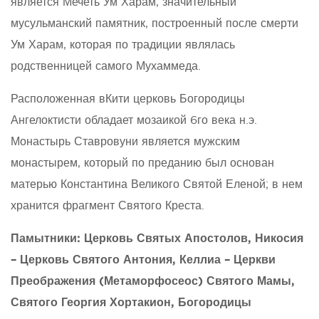
является Мечеть Ум Харам, значительный
мусульманский памятник, построенный после смерти
Ум Харам, которая по традиции являлась
родственницей самого Мухаммеда.
Расположенная вКити церковь Богородицы
Ангелоктисти обладает мозаикой 6го века н.э.
Монастырь Ставровуни является мужским
монастырем, который по преданию был основан
матерью Константина Великого Святой Еленой; в нем
хранится фрагмент Святого Креста.
Памытники
: Церковь Святых Апостолов, Никосия
– Церковь Святого Антония, Келлиа – Церкви
Преображения (Метаморфосеос) Святого Мамы,
Святого Георгия Хортакион, Богородицы