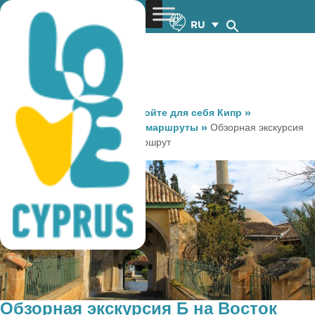
RU
You are here:
Home
»
Откройте для себя Кипр
»
Маршруты
»
Религиозные маршруты
»
Обзорная экскурсия
Б на Восток Религиозный маршрут
Обзорная экскурсия Б на Восток