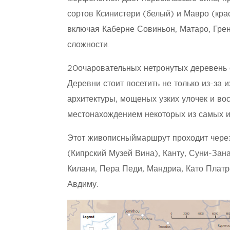
сортов Ксинистери (белый) и Мавро (кра
включая Каберне Совиньон, Матаро, Гре
сложности.
20очаровательных нетронутых деревень 
Деревни стоит посетить не только из-за 
архитектуры, мощеных узких улочек и во
местонахождением некоторых из самых и
Этот живописныймаршрут проходит через
(Кипрский Музей Вина), Канту, Суни-Зан
Килани, Пера Педи, Мандриа, Като Платр
Авдиму.