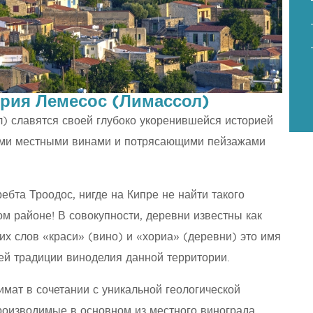
рия Лемесос (Лимассол)
 славятся своей глубоко укоренившейся историей
ными местными винами и потрясающими пейзажами
ебта Троодос, нигде на Кипре не найти такого
ом районе! В совокупности, деревни известны как
их слов «краси» (вино) и «хориа» (деревни) это имя
ней традиции виноделия данной территории.
мат в сочетании с уникальной геологической
роизводимые в основном из местного винограда