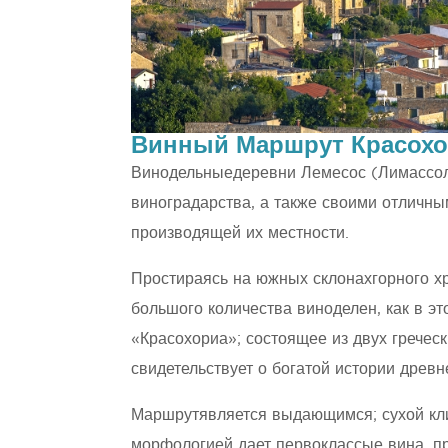
Винный Маршрут Красохо
Винодельныедеревни Лемесос (Лимассол)
виноградарства, а также своими отлич
производящей их местности.
Простираясь на южных склонахгорного хр
большого количества виноделен, как в эт
«Красохориа»; состоящее из двух греческ
свидетельствует о богатой истории древ
Маршрутявляется выдающимся; сухой кли
морфологией дает первоклассые вина, п