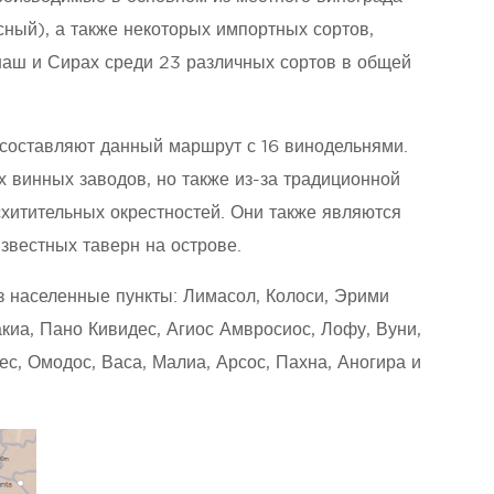
сный), а также некоторых импортных сортов,
наш и Сирах среди 23 различных сортов в общей
составляют данный маршрут с 16 винодельнями.
их винных заводов, но также из-за традиционной
схитительных окрестностей. Они также являются
звестных таверн на острове.
 населенные пункты: Лимасол, Колоси, Эрими
акиа, Пано Кивидес, Агиос Амвросиос, Лофу, Вуни,
ес, Омодос, Васа, Малиа, Арсос, Пахна, Аногира и