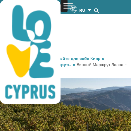
RU
You are here:
Home
»
Откройте для себя Кипр
»
Маршруты
»
Винные Маршруты
»
Винный Маршрут Лаона –
Акамас