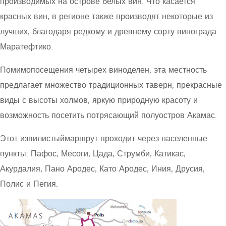
производимых на острове белых вин. Что касается
красных вин, в регионе также производят некоторые из
лучших, благодаря редкому и древнему сорту винограда
Маратефтико.
Помимопосещения четырех виноделен, эта местность
предлагает множество традиционных таверн, прекрасные
виды с высоты холмов, яркую природную красоту и
возможность посетить потрясающий полуостров Акамас.
Этот извилистыймаршрут проходит через населенные
пункты: Пафос, Месоги, Цада, Струмби, Катикас,
Акурдалия, Пано Ародес, Като Ародес, Иния, Друсия,
Полис и Пегия.