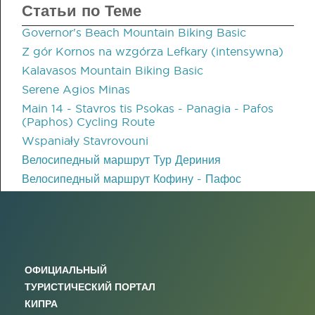
Статьи по Теме
Governor's Beach Mountain Biking Basic
Z gór Kornos na wzgórza Lefkary (intensywna)
Kalavasos Mountain Biking Basic
Serene Agios Minas
Main 14 - Stavros tis Psokas - Panagia - Pafos
(Paphos) Cycling Route
Wspaniały Stavrovouni
Велосипедный маршрут Тур Дериния
Велосипедный маршрут Кофину - Пафос
ОФИЦИАЛЬНЫЙ
ТУРИСТИЧЕСКИЙ ПОРТАЛ
КИПРА