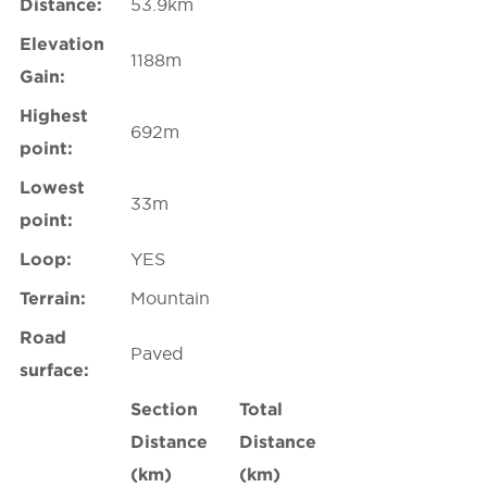
Distance:
53.9km
Elevation
1188m
Gain:
Highest
692m
point:
Lowest
33m
point:
Loop:
YES
Terrain:
Mountain
Road
Paved
surface:
Section
Total
Distance
Distance
(km)
(km)