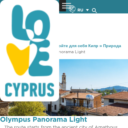
RU
You are here:
Home
»
Откройте для себя Кипр
»
Природа
»
Велоспорт
»
Olympus Panorama Light
Olympus Panorama Light
The route starts from the ancient city of Amathous.