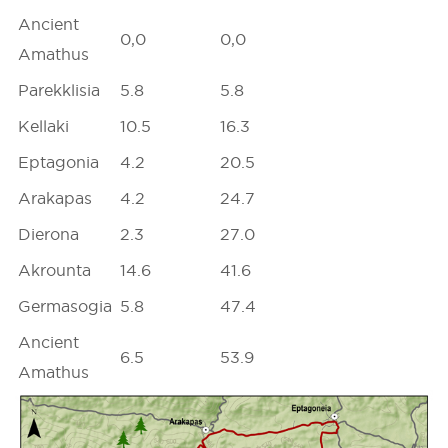
Ancient
0,0
0,0
Amathus
Parekklisia
5.8
5.8
Kellaki
10.5
16.3
Eptagonia
4.2
20.5
Arakapas
4.2
24.7
Dierona
2.3
27.0
Akrounta
14.6
41.6
Germasogia
5.8
47.4
Ancient
6.5
53.9
Amathus