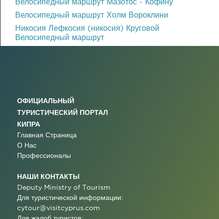
Велосипедный маршрут Мазотос - Кофину
Велосипедный маршрут Холм Вороклини
Никосия Лефкосия (никосия) Круговой
Велосипедный маршрут
ОФИЦИАЛЬНЫЙ
ТУРИСТИЧЕСКИЙ ПОРТАЛ
КИПРА
Главная Страница
О Нас
Профессионалы
НАШИ КОНТАКТЫ
Deputy Ministry of Tourism
Для туристической информации:
cytour@visitcyprus.com
Для жалоб туристов: