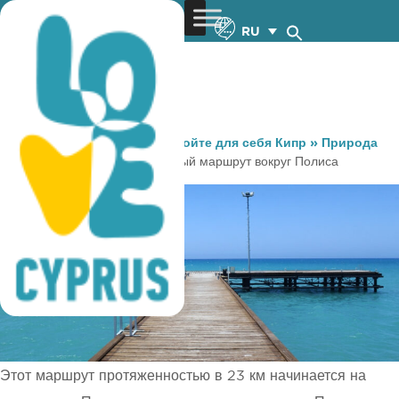
RU
You are here:
Home
»
Откройте для себя Кипр
»
Природа
»
Велоспорт
»
Велосипедный маршрут вокруг Полиса
Этот маршрут протяженностью в 23 км начинается на