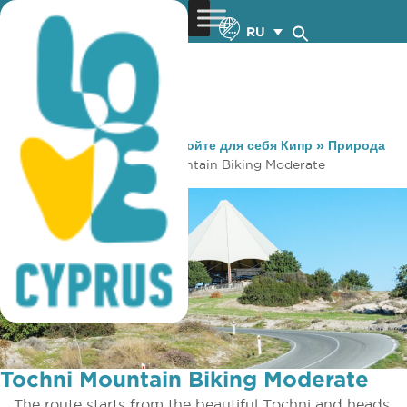
RU
You are here:
Home
»
Откройте для себя Кипр
»
Природа
»
Велоспорт
»
Tochni Mountain Biking Moderate
Tochni Mountain Biking Moderate
The route starts from the beautiful Tochni and heads