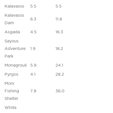
Kalavasos
5.5
5.5
Kalavasos
6.3
11.8
Dam
Asgada
4.5
16.3
Sayous
Adventure
1.9
18.2
Park
Monagrouli
5.9
24.1
Pyrgos
4.1
28.2
Moni
Fishing
7.8
36.0
Shelter
White