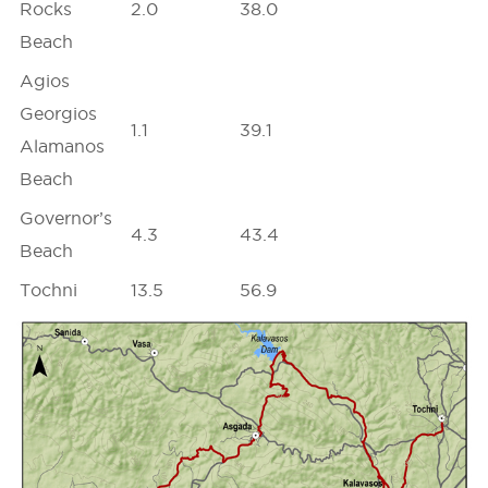
Rocks
2.0
38.0
Beach
Agios
Georgios
1.1
39.1
Alamanos
Beach
Governor’s
4.3
43.4
Beach
Tochni
13.5
56.9