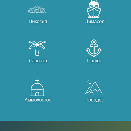
Никосия
Лимасол
Ларнака
Пафос
Аммохостос
Троодос