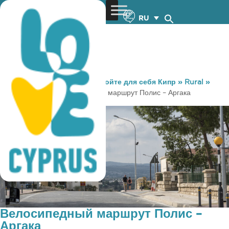
RU
You are here:
Home
»
Откройте для себя Кипр
»
Rural
»
Велоспорт
»
Велосипедный маршрут Полис – Аргака
Велосипедный маршрут Полис –
Аргака