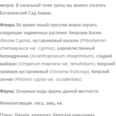
метров. В начальной точке тропы вы можете посетить
Ботанический Сад Акамас.
Флора:
Во время пешей прогулки можно изучить
следующие эндемичные растения: Кипрскую Босею
(Bosea Cypria), кустарниковый василек (Ptilostemon
chamaepeuce var. cyprius), широколиственный
белокудренник (Acanthoprasium integrifolium), сладкий
майоран (Origanum majorana var. tenuifolium), Кипрский
громовик кустарниковый (Onosma fruticosa), Кипрский
зопник (Phlomis cypria var. occidentalis).
Фауна:
Основные виды фауны данной местности:
Млекопитающие: лиса, заяц, еж.
Птицы: Вяхиря, куропатка, Кипрская камышевка