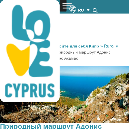
RU
You are here:
Home
»
Откройте для себя Кипр
»
Rural
»
Природные маршруты
»
Πриродный маршрут Адонис
(круговой) – район Пафос, Лес Акамас
Πриродный маршрут Адонис