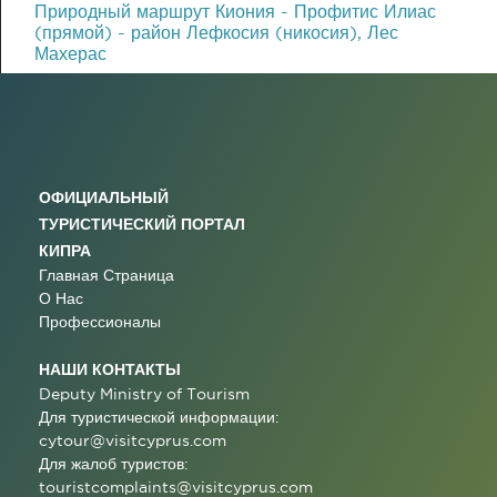
Πриродный маршрут Киония - Профитис Илиас
(прямой) - район Лефкосия (никосия), Лес
Махерас
ОФИЦИАЛЬНЫЙ
ТУРИСТИЧЕСКИЙ ПОРТАЛ
КИПРА
Главная Страница
О Нас
Профессионалы
НАШИ КОНТАКТЫ
Deputy Ministry of Tourism
Для туристической информации:
cytour@visitcyprus.com
Для жалоб туристов:
touristcomplaints@visitcyprus.com