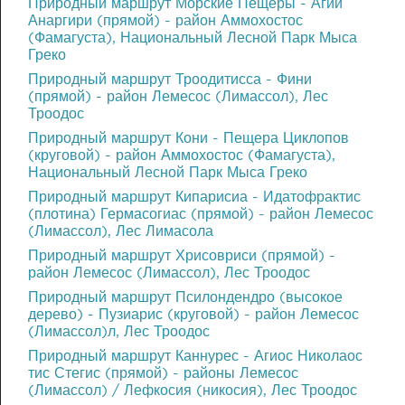
Πриродный маршрут Морские Пещеры - Агии
Анаргири (прямой) - район Аммохостос
(Фамагуста), Национальный Лесной Парк Мыса
Греко
Πриродный маршрут Троодитисса - Фини
(прямой) - район Лемесос (Лимассол), Лес
Троодос
Πриродный маршрут Кони - Пещера Циклопов
(круговой) - район Аммохостос (Фамагуста),
Национальный Лесной Парк Мыса Греко
Πриродный маршрут Кипарисиа - Идатофрактис
(плотина) Гермасогиас (прямой) - район Лемесос
(Лимассол), Лес Лимасола
Πриродный маршрут Хрисовриси (прямой) -
район Лемесос (Лимассол), Лес Троодос
Πриродный маршрут Псилондендро (высокое
дерево) - Пузиарис (круговой) - район Лемесос
(Лимассол)л, Лес Троодос
Πриродный маршрут Каннурес - Агиос Николаос
тис Стегис (прямой) - районы Лемесос
(Лимассол) / Лефкосия (никосия), Лес Троодос