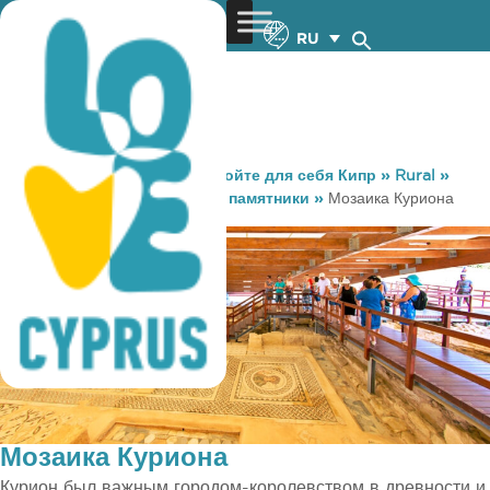
RU
You are here:
Home
»
Откройте для себя Кипр
»
Rural
»
Достопримечательности и памятники
»
Мозаика Куриона
Мозаика Куриона
Курион был важным городом-королевством в древности и