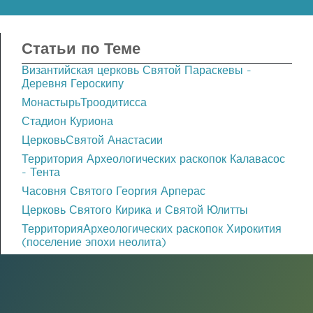
Статьи по Теме
Византийская церковь Святой Параскевы -
Деревня Героскипу
МонастырьТроодитисса
Стадион Куриона
ЦерковьСвятой Анастасии
Территория Археологических раскопок Калавасос
- Тента
Часовня Святого Георгия Арперас
Церковь Святого Кирика и Святой Юлитты
ТерриторияАрхеологических раскопок Хирокития
(поселение эпохи неолита)