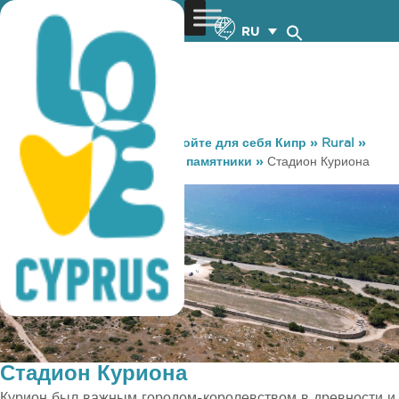
RU
You are here:
Home
»
Откройте для себя Кипр
»
Rural
»
Достопримечательности и памятники
»
Стадион Куриона
Стадион Куриона
Курион был важным городом-королевством в древности и