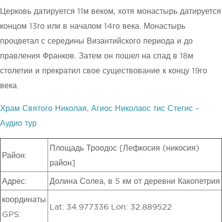
Церковь датируется 11м веком, хотя монастырь датируется
концом 13го или в началом 14го века. Монастырь
процветал с середины Византийского периода и до
правления Франков. Затем он пошел на спад в 18м
столетии и прекратил свое существование к концу 19го
века.
Храм Святого Николая, Агиос Николаос тис Стегис –
Аудио тур
Площадь Троодос [Лефкосия (никосия)
Район:
район]
Адрес:
Долина Солеа, в 5 км от деревни Какопетрия
координаты
Lat: 34.977336 Lon: 32.889522
GPS: