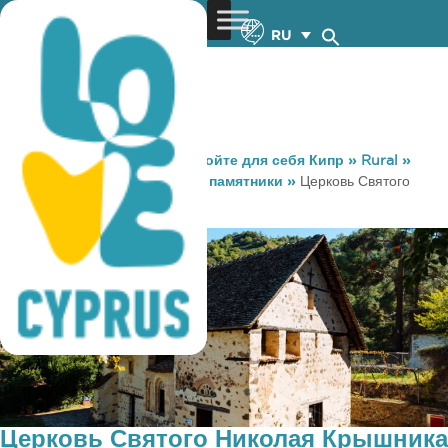
RU
You are here:
Home
»
Откройте для себя Кипр
»
Rural
»
Достопримечательности и памятники
»
Церковь Святого
Николая Крышника
Церковь Святого Николая Крышника