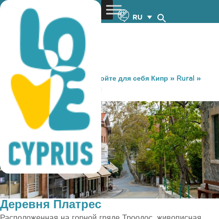
RU
You are here:
Home
»
Откройте для себя Кипр
»
Rural
»
Деревни
»
Деревня Платрес
Деревня Платрес
Расположенная на горной гряде Троодос, живописная