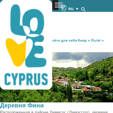
RU
You are here:
Home
»
Откройте для себя Кипр
»
Rural
»
Деревни
»
Деревня Фини
Деревня Фини
Расположенная в районе Лемесос (Лимассол), деревня