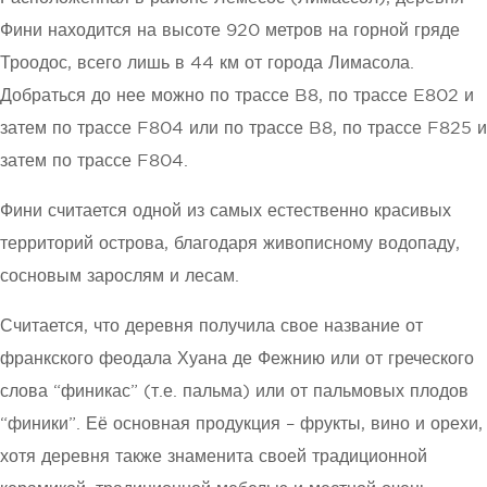
Фини находится на высоте 920 метров на горной гряде
Троодос, всего лишь в 44 км от города Лимасола.
Добраться до нее можно по трассе B8, по трассе E802 и
затем по трассе F804 или по трассе B8, по трассе F825 и
затем по трассе F804.
Фини считается одной из самых естественно красивых
территорий острова, благодаря живописному водопаду,
сосновым зарослям и лесам.
Считается, что деревня получила свое название от
франкского феодала Хуана де Фежнию или от греческого
слова “финикас” (т.е. пальма) или от пальмовых плодов
“финики”. Её основная продукция – фрукты, вино и орехи,
хотя деревня также знаменита своей традиционной