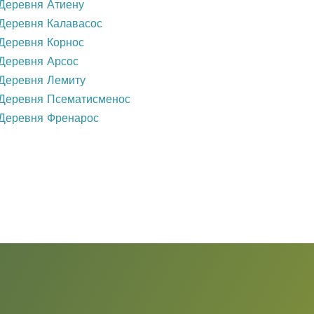
Деревня Атиену
Деревня Калавасос
Деревня Корнос
Деревня Арсос
Деревня Лемиту
Деревня Псематисменос
Деревня Френарос