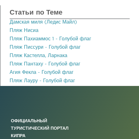
Статьи по Теме
Дамская миля (Ледис Майл)
Пляж Нисиа
Пляж Пахиаммос 1 - Голубой флаг
Пляж Писсури - Голубой флаг
Пляж Кастелла, Ларнака
Пляж Пантаху - Голубой флаг
Агия Фекла - Голубой флаг
Пляж Лауру - Голубой флаг
ОФИЦИАЛЬНЫЙ
ТУРИСТИЧЕСКИЙ ПОРТАЛ
КИПРА