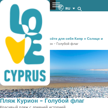
RU
You are here:
Home
»
Откройте для себя Кипр
»
Солнце и
Море
»
Пляжи
»
Пляж Курион – Голубой флаг
Пляж Курион – Голубой флаг
Красивый пляж с древней историей.