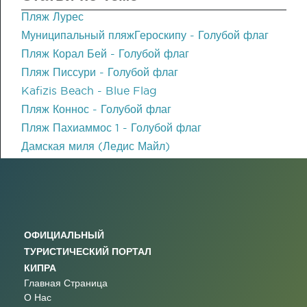
Пляж Лурес
Муниципальный пляжГероскипу - Голубой флаг
Пляж Корал Бей - Голубой флаг
Пляж Писсури - Голубой флаг
Kafizis Beach - Blue Flag
Пляж Коннос - Голубой флаг
Пляж Пахиаммос 1 - Голубой флаг
Дамская миля (Ледис Майл)
ОФИЦИАЛЬНЫЙ
ТУРИСТИЧЕСКИЙ ПОРТАЛ
КИПРА
Главная Страница
О Нас