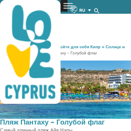
RU
You are here:
Home
»
Откройте для себя Кипр
»
Солнце и
Море
»
Пляжи
»
Пляж Пантаху – Голубой флаг
Пляж Пантаху – Голубой флаг
Самый длинный пляж Айя Напы.