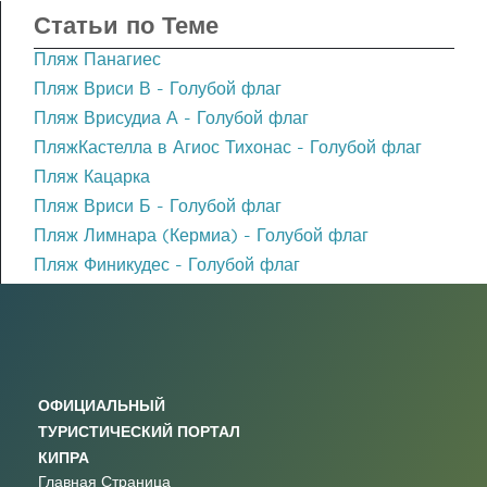
Статьи по Теме
Пляж Панагиес
Пляж Вриси В - Голубой флаг
Пляж Врисудиа А - Голубой флаг
ПляжКастелла в Агиос Тихонас - Голубой флаг
Пляж Кацарка
Пляж Вриси Б - Голубой флаг
Пляж Лимнара (Кермиа) - Голубой флаг
Пляж Финикудес - Голубой флаг
ОФИЦИАЛЬНЫЙ
ТУРИСТИЧЕСКИЙ ПОРТАЛ
КИПРА
Главная Страница