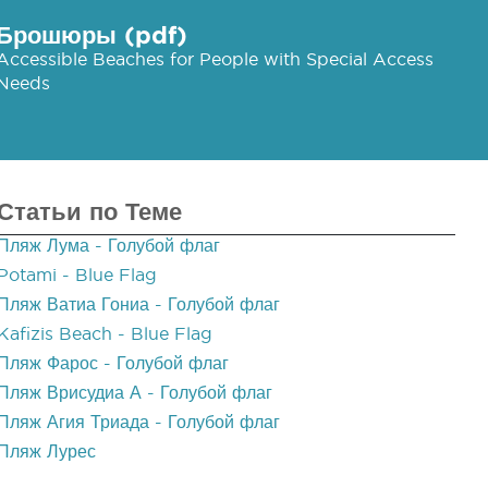
Брошюры (pdf)
Accessible Beaches for People with Special Access
Needs
Статьи по Теме
Пляж Лума - Голубой флаг
Potami - Blue Flag
Пляж Ватиа Гониа - Голубой флаг
Kafizis Beach - Blue Flag
Пляж Фарос - Голубой флаг
Пляж Врисудиа А - Голубой флаг
Пляж Агия Триада - Голубой флаг
Пляж Лурес