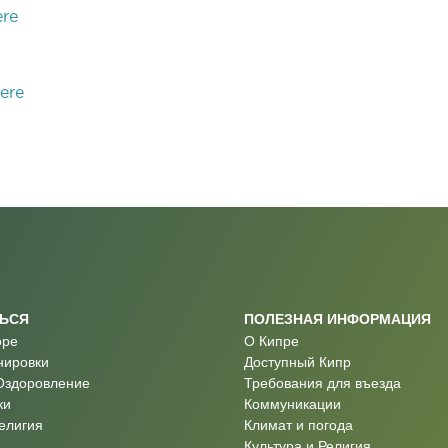
ere
ere
ТЬСЯ
ПОЛЕЗНАЯ ИНФОРМАЦИЯ
оре
О Кипре
нировки
Доступный Кипр
Оздоровление
Требования для въезда
ки
Коммуникации
Религия
Климат и погода
Культура и Религия