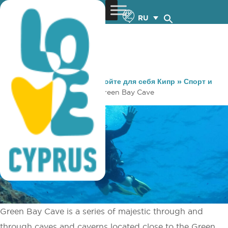
RU
You are here:
Home
»
Откройте для себя Кипр
»
Спорт и
Тренировки
»
Дайвинг
»
Green Bay Cave
Green Bay Cave is a series of majestic through and
through caves and caverns located close to the Green