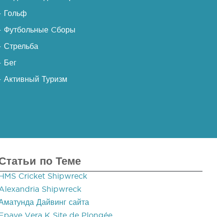
- Гольф
- Футбольные Cборы
- Стрельба
- Бег
- Активный Туризм
Статьи по Теме
HMS Cricket Shipwreck
Alexandria Shipwreck
Аматунда Дайвинг сайта
Epave Vera K Site de Plongée