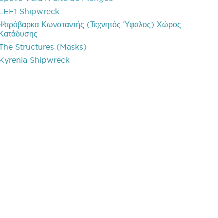
LEF1 Shipwreck
Ψαρόβαρκα Κωνσταντής (Τεχνητός Ύφαλος) Χώρος
Κατάδυσης
The Structures (Masks)
Kyrenia Shipwreck