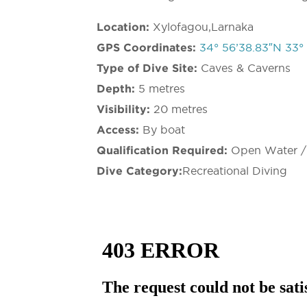
Location:
Xylofagou,Larnaka
GPS Coordinates:
34° 56’38.83″N 33° 
Type of Dive Site:
Caves & Caverns
Depth:
5 metres
Visibility:
20 metres
Access:
By boat
Qualification Required:
Open Water /
Dive Category:
Recreational Diving