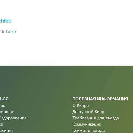
chfab
ick
here
ТЬСЯ
ПОЛЕЗНАЯ ИНФОРМАЦИЯ
оре
О Кипре
нировки
Доступный Кипр
Оздоровление
Требования для въезда
ки
Коммуникации
Религия
Климат и погода