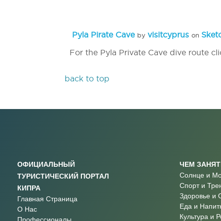
Pyla Pirate Cave
visitcyprus
Sket
by
on
For the Pyla Private Cave dive route cl
back to top
ОФИЦИАЛЬНЫЙ
ЧЕМ ЗАНЯ
Солнце и М
ТУРИСТИЧЕСКИЙ ПОРТАЛ
Спорт и Тре
КИПРА
Здоровье и 
Главная Страница
Еда и Напит
О Нас
Культура и 
Профессионалы