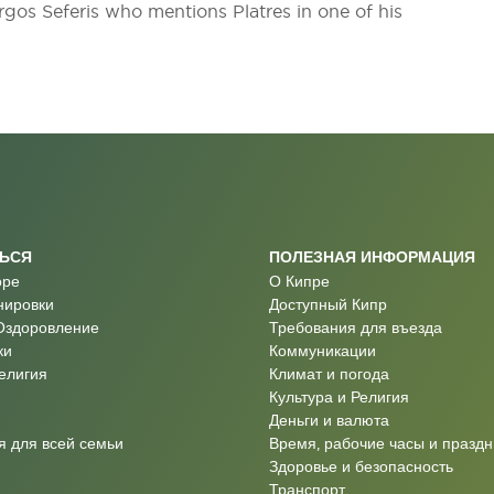
orgos Seferis who mentions Platres in one of his
ТЬСЯ
ПОЛЕЗНАЯ ИНФОРМАЦИЯ
оре
О Кипре
нировки
Доступный Кипр
Оздоровление
Требования для въезда
ки
Коммуникации
Религия
Климат и погода
Культура и Религия
Деньги и валюта
 для всей семьи
Время, рабочие часы и праздн
Здоровье и безопасность
Транспорт