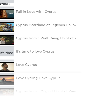
Fall in Love with Cyprus
Cyprus Heartland of Legends-Follow your Senses
Cyprus from a Well-Being Point of View
It's time to love Cyprus
Love Cyprus
Love Cycling, Love Cyprus
Cyprus from a Magical Point of View
A Taste of Spring 2022