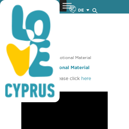
DE
You are here:
Home
»
Promotional Material
Promotional Material
To download the pdf please click
here