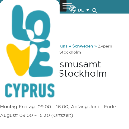
DE
You are here:
Home
»
Über uns
»
Schweden
»
Zypern
Tourismusamt Schweden – Stockholm
Zypern Tourismusamt
Schweden – Stockholm
CYPERNS TURISTRÅD
Betriebsstunden:
Montag Freitag: 09:00 – 16:00, Anfang Juni – Ende
August: 09:00 – 15.30 (Ortszeit)