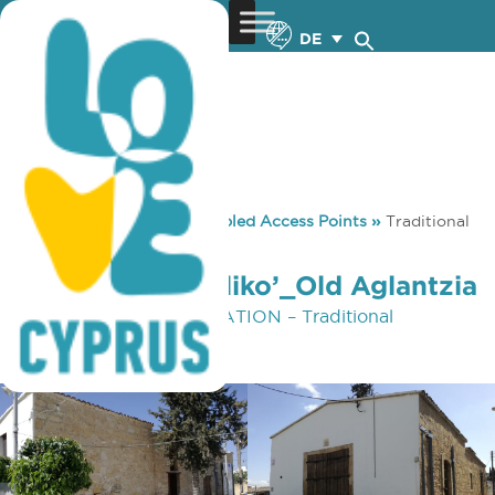
DE
You are here:
Home
»
Disabled Access Points
»
Traditional
‘Bakaliko’_Old Aglantzia
Traditional ‘Bakaliko’_Old Aglantzia
ACCESSIBILITY INFORMATION – Traditional
‘Bakaliko’_Old Aglantzia