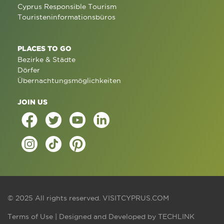
Cyprus Responsible Tourism
Touristeninformationsbüros
PLACES TO GO
Bezirke & Städte
Dörfer
Übernachtungsmöglichkeiten
JOIN US
© 2025 All rights reserved.
VISITCYPRUS.COM
Terms of Use
| Designed and Developed by
TECHLINK